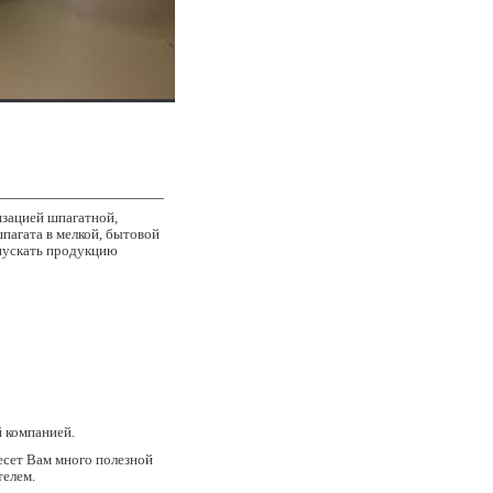
изацией шпагатной,
пагата в мелкой, бытовой
пускать продукцию
 компанией.
есет Вам много полезной
телем.